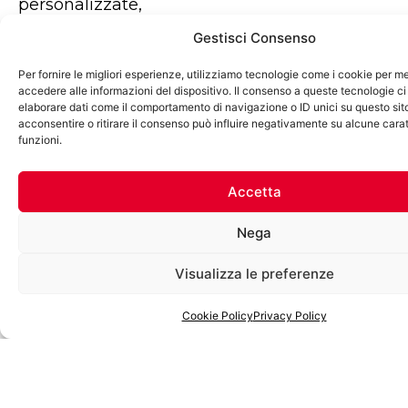
personalizzate,
progettate e
Gestisci Consenso
prodotte su misura
Per fornire le migliori esperienze, utilizziamo tecnologie come i cookie per 
per integrarsi
accedere alle informazioni del dispositivo. Il consenso a queste tecnologie ci
perfettamente con
elaborare dati come il comportamento di navigazione o ID unici su questo sit
acconsentire o ritirare il consenso può influire negativamente su alcune carat
lo stile
funzioni.
architettonico
dell’edificio e
Accetta
rispondere a
specifiche esigenze
Nega
progettuali.
Visualizza le preferenze
Colori e
finiture
Cookie Policy
Privacy Policy
Un’ampia scelta di
colori e finiture,
selezionate